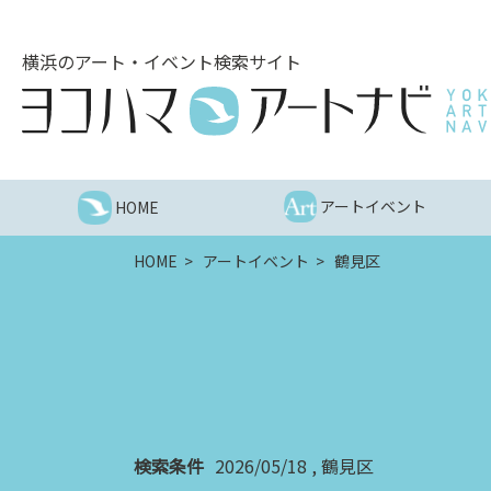
こ
の
横浜のアート・イベント検索サイト
ペ
ー
ジ
を
そ
の
アートイベント
HOME
ま
ま
HOME
アートイベント
鶴見区
読
む
他
ペ
ー
ジ
へ
の
検索条件
2026/05/18
鶴見区
リ