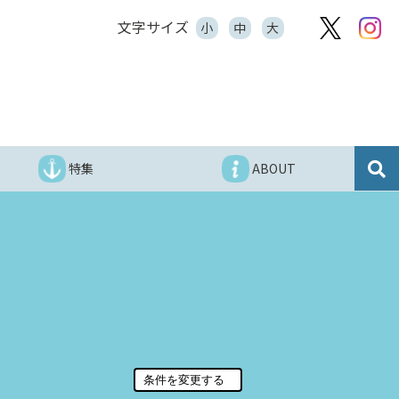
文字サイズ
小
中
大
特集
ABOUT