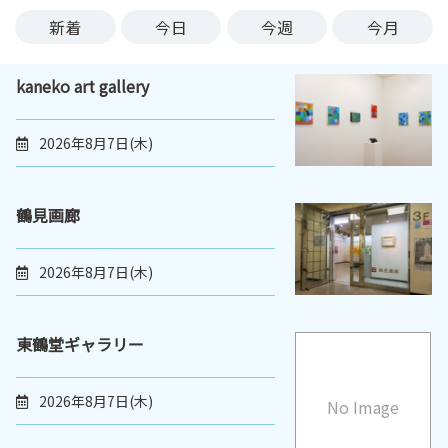
ン
新着
今日
今週
今月
ク
へ
kaneko art gallery
ス
キ
ッ
2026年8月7日(木)
プ
記
事
鶴見画廊
本
体
2026年8月7日(木)
へ
ス
キ
東鶴堂ギャラリー
ッ
プ
2026年8月7日(木)
No Image