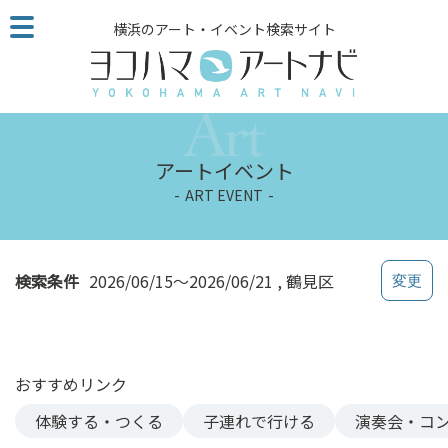
こ
横浜のアート・イベント検索サイト
の
ペ
ー
ジ
を
そ
アートイベント
の
ART EVENT
ま
ま
読
む
検索条件
2026/06/15～2026/06/21
鶴見区
他
ペ
ー
ジ
おすすめリンク
へ
の
体験する・つくる
子連れで行ける
演奏会・コ
リ