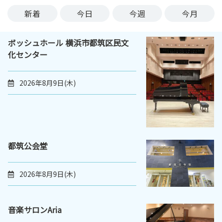
ン
新着
今日
今週
今月
ク
へ
ボッシュホール 横浜市都筑区民文
ス
化センター
キ
ッ
プ
2026年8月9日(木)
記
事
本
体
へ
都筑公会堂
ス
キ
2026年8月9日(木)
ッ
プ
音楽サロンAria