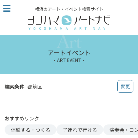
こ
横浜のアート・イベント検索サイト
の
ペ
ー
ジ
を
そ
アートイベント
の
ART EVENT
ま
ま
読
む
検索条件
都筑区
他
ペ
ー
ジ
おすすめリンク
へ
の
体験する・つくる
子連れで行ける
演奏会・コ
リ