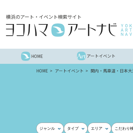
こ
の
横浜のアート・イベント検索サイト
ペ
ー
ジ
を
そ
の
アートイベント
HOME
ま
ま
HOME
アートイベント
関内・馬車道・日本大
読
む
他
ペ
ー
ジ
へ
の
ジャンル
タイプ
エリア
こだわり
リ