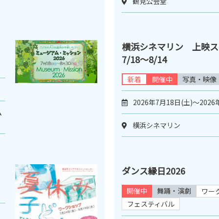
鶴見公会堂
横浜シネマリン 上映
7/18～8/14
新着
開催中
写真・映像
2026年7月18日(土)～2026
ム
横浜シネマリン
ダンス縁日2026
開催中
舞踊・演劇
ワー
フェスティバル