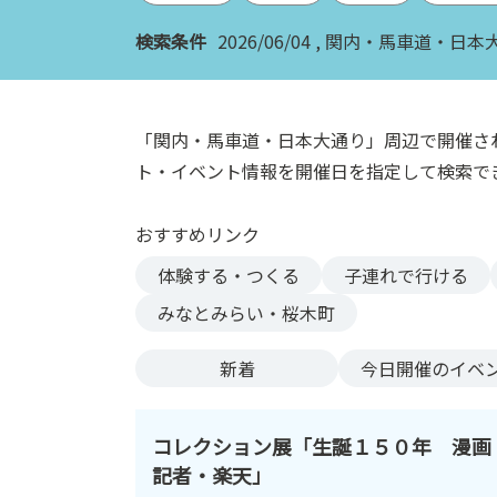
ン
検索条件
2026/06/04
関内・馬車道・日本
ク
へ
ス
キ
「関内・馬車道・日本大通り」周辺で開催さ
ッ
ト・イベント情報を開催日を指定して検索で
プ
記
おすすめリンク
事
本
体験する・つくる
子連れで行ける
体
みなとみらい・桜木町
へ
ス
新着
今日
開催のイベ
キ
ッ
プ
コレクション展「生誕１５０年 漫画
記者・楽天」