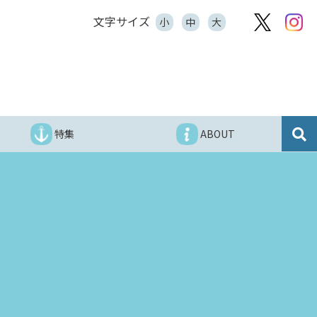
文字サイズ
小
中
大
特集
ABOUT