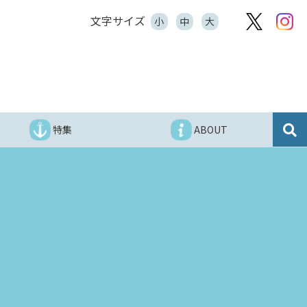
文字サイズ
小
中
大
特集
ABOUT