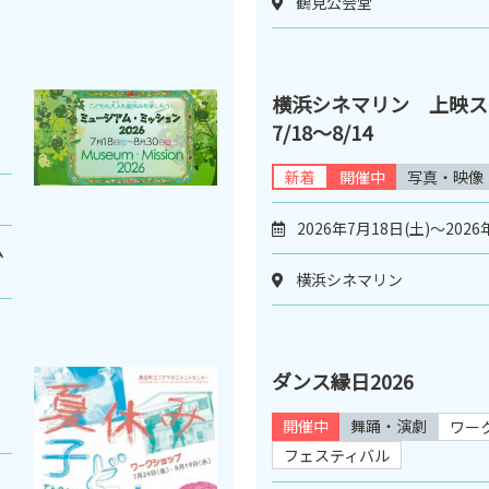
鶴見公会堂
横浜シネマリン 上映
7/18～8/14
新着
開催中
写真・映像
2026年7月18日(土)～2026
ム
横浜シネマリン
ダンス縁日2026
開催中
舞踊・演劇
ワー
フェスティバル