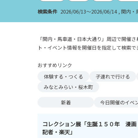
ン
検索条件
2026/06/13～2026/06/14
関内・
ク
へ
ス
キ
「関内・馬車道・日本大通り」周辺で開催さ
ッ
ト・イベント情報を開催日を指定して検索で
プ
記
おすすめリンク
事
本
体験する・つくる
子連れで行ける
体
みなとみらい・桜木町
へ
ス
新着
今日
開催のイベ
キ
ッ
プ
コレクション展「生誕１５０年 漫画
記者・楽天」