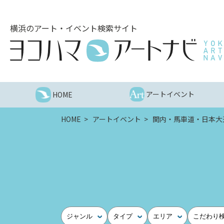
こ
の
横浜のアート・イベント検索サイト
ペ
ー
ジ
を
そ
の
アートイベント
HOME
ま
ま
HOME
アートイベント
関内・馬車道・日本大
読
む
他
ペ
ー
ジ
へ
の
ジャンル
タイプ
エリア
こだわり
リ