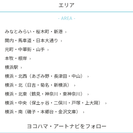
エリア
AREA
みなとみらい・桜木町・新港
関内・馬車道・日本大通り
元町・中華街・山手
本牧・根岸
横浜駅
横浜・北西（あざみ野・長津田・中山）
横浜・北（日吉・菊名・新横浜）
横浜・北東（鶴見・神奈川・東神奈川）
横浜・中央（保土ヶ谷・二俣川・戸塚・上大岡）
横浜・南（磯子・本郷台・金沢文庫）
ヨコハマ・アートナビをフォロー