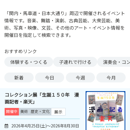
ン
ク
「関内・馬車道・日本大通り」周辺で開催されるイベント
へ
情報です。音楽、舞踏・演劇、古典芸能、大衆芸能、美
ス
術、写真・映像、文芸、その他のアート・イベント情報を
キ
開催日を指定して検索できます。
ッ
プ
おすすめリンク
記
事
体験する・つくる
子連れで行ける
演奏会・コ
本
体
新着
今日
今週
今月
へ
ス
コレクション展「生誕１５０年 漫
キ
画記者・楽天」
ッ
プ
開催中
美術
歴史・文化
展示
2026年4月25日(土)～2026年8月30日