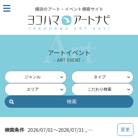
こ
横浜のアート・イベント検索サイト
の
ペ
ー
ジ
を
そ
アートイベント
の
ART EVENT
ま
ま
読
ジャンル
タイプ
む
エリア
こだわり検索
他
ペ
ー
ジ
へ
の
検索条件
2026/07/01～2026/07/31
関内・馬車道・日本大
リ