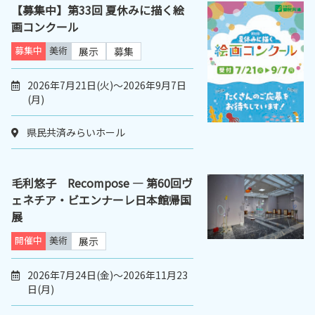
【募集中】第33回 夏休みに描く絵
画コンクール
募集中
美術
展示
募集
2026年7月21日(火)～2026年9月7日
(月)
県民共済みらいホール
毛利悠子 Recompose ― 第60回ヴ
ェネチア・ビエンナーレ日本館帰国
展
開催中
美術
展示
2026年7月24日(金)～2026年11月23
日(月)