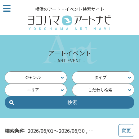
こ
横浜のアート・イベント検索サイト
の
ペ
ー
ジ
を
そ
アートイベント
の
ART EVENT
ま
ま
読
ジャンル
タイプ
む
エリア
こだわり検索
他
ペ
ー
ジ
へ
の
検索条件
2026/06/01～2026/06/30
みなとみらい・桜木町
リ