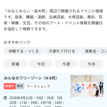
ン
ク
「みなとみらい・桜木町」周辺で開催されるイベント情報
へ
です。音楽、舞踏・演劇、古典芸能、大衆芸能、美術、写
ス
真・映像、文芸、その他のアート・イベント情報を開催日
キ
を指定して検索できます。
ッ
プ
おすすめリンク
記
事
体験する・つくる
子連れで行ける
演奏会・コ
本
体
新着
今日
今週
今月
へ
ス
みんなのフリーゾーン（4-9月）
キ
ッ
開催中
美術
ワークショップ
プ
2026年4月12日・19日・26日、5月
10日・17日・24日、6月7日・14日・