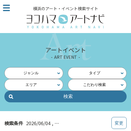
こ
横浜のアート・イベント検索サイト
の
ペ
ー
ジ
を
そ
アートイベント
の
ART EVENT
ま
ま
読
ジャンル
タイプ
む
エリア
こだわり検索
他
ペ
ー
ジ
へ
の
検索条件
2026/06/04
みなとみらい・桜木町・新港
リ