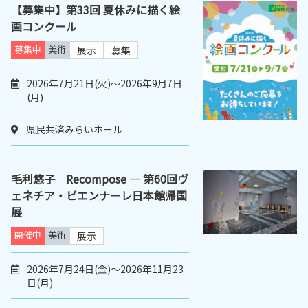
【募集中】第33回 夏休みに描く絵
画コンクール
募集中
美術
展示
募集
2026年7月21日(火)～2026年9月7日
(月)
県民共済みらいホール
毛利悠子 Recompose ― 第60回ヴ
ェネチア・ビエンナーレ日本館帰国
展
開催中
美術
展示
2026年7月24日(金)～2026年11月23
日(月)