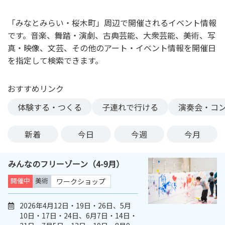
ン
ク
「みなとみらい・桜木町」周辺で開催されるイベント情報
へ
です。音楽、舞踏・演劇、古典芸能、大衆芸能、美術、写
ス
真・映像、文芸、その他のアート・イベント情報を開催日
キ
を指定して検索できます。
ッ
プ
おすすめリンク
記
事
体験する・つくる
子連れで行ける
演奏会・コ
本
体
新着
今日
今週
今月
へ
ス
みんなのフリーゾーン（4-9月）
キ
ッ
開催中
美術
ワークショップ
プ
2026年4月12日・19日・26日、5月
10日・17日・24日、6月7日・14日・