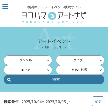
こ
横浜のアート・イベント検索サイト
の
ペ
ー
ジ
を
そ
アートイベント
の
ART EVENT
ま
ま
読
ジャンル
タイプ
む
エリア
こだわり検索
他
ペ
ー
ジ
へ
の
検索条件
2025/10/04～2025/10/05
みなとみらい・桜木町
リ