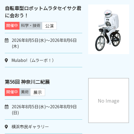
自転車型ロボットムラタセイサク君
に会おう！
開催中
科学・技術
公演
2026年8月5日(水)～2026年8月6日
(木)
Mulabo!（ムラーボ！）
第56回 神奈川二紀展
開催中
美術
展示
No Image
2026年8月5日(水)～2026年8月9日
(日)
横浜市民ギャラリー