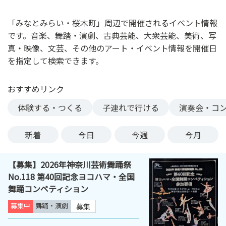
ン
ク
「みなとみらい・桜木町」周辺で開催されるイベント情報
へ
です。音楽、舞踏・演劇、古典芸能、大衆芸能、美術、写
ス
真・映像、文芸、その他のアート・イベント情報を開催日
キ
を指定して検索できます。
ッ
プ
おすすめリンク
記
事
体験する・つくる
子連れで行ける
演奏会・コ
本
体
新着
今日
今週
今月
へ
ス
【募集】2026年神奈川芸術舞踊祭
キ
No.118 第40回記念ヨコハマ・全国
ッ
舞踊コンペティション
プ
募集中
舞踊・演劇
募集