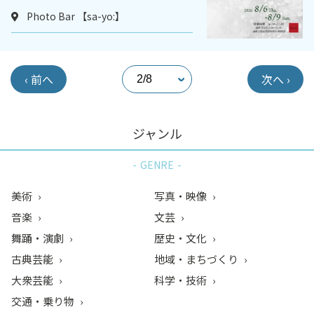
Photo Bar 【sa-yo:】
‹ 前へ
次へ ›
ジャンル
GENRE
美術
写真・映像
音楽
文芸
舞踊・演劇
歴史・文化
古典芸能
地域・まちづくり
大衆芸能
科学・技術
交通・乗り物