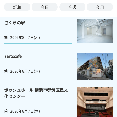
ン
新着
今日
今週
今月
ク
へ
さくらの家
ス
キ
ッ
2026年8月7日(木)
プ
記
事
7artscafe
本
体
2026年8月7日(木)
へ
ス
キ
ボッシュホール 横浜市都筑区民文
ッ
化センター
プ
2026年8月7日(木)