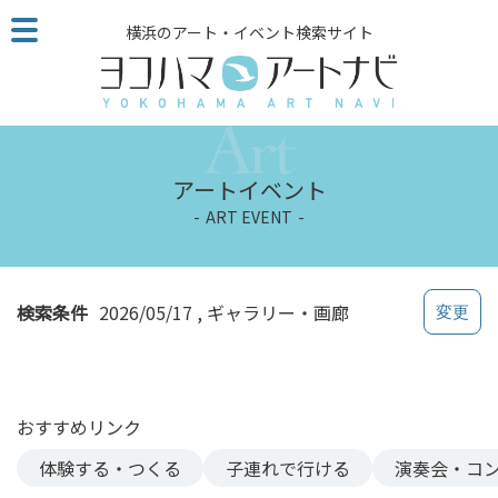
こ
横浜のアート・イベント検索サイト
の
ペ
ー
ジ
を
そ
アートイベント
の
ART EVENT
ま
ま
読
む
検索条件
2026/05/17
ギャラリー・画廊
他
ペ
ー
ジ
おすすめリンク
へ
の
体験する・つくる
子連れで行ける
演奏会・コ
リ