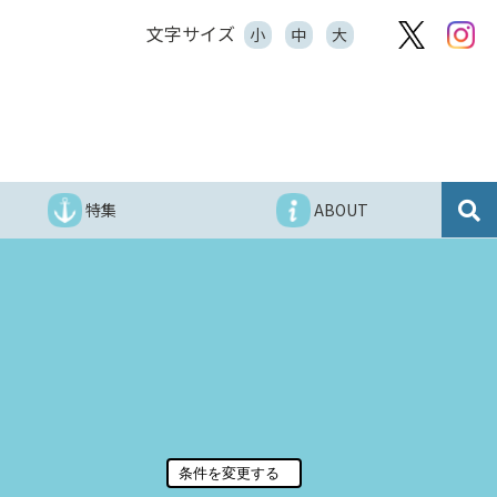
文字サイズ
小
中
大
特集
ABOUT