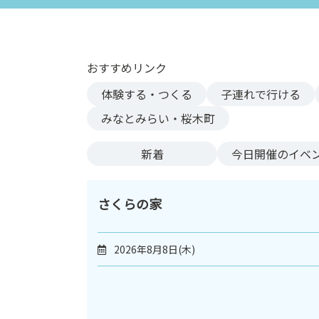
ン
ク
へ
ス
おすすめリンク
キ
体験する・つくる
子連れで行ける
ッ
プ
みなとみらい・桜木町
記
事
新着
今日
開催のイベ
本
体
へ
さくらの家
ス
キ
2026年8月8日(木)
ッ
プ