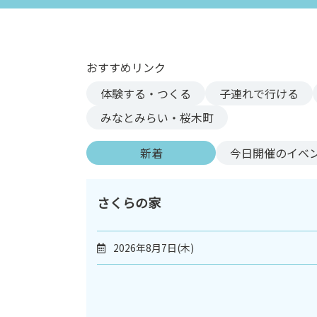
ン
ク
へ
ス
おすすめリンク
キ
体験する・つくる
子連れで行ける
ッ
プ
みなとみらい・桜木町
記
事
新着
今日
開催のイベ
本
体
へ
さくらの家
ス
キ
2026年8月7日(木)
ッ
プ