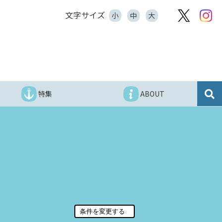
文字サイズ
小
中
大
特集
ABOUT