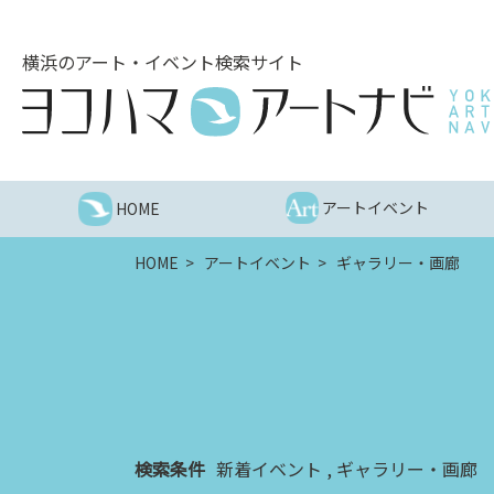
こ
の
横浜のアート・イベント検索サイト
ペ
ー
ジ
を
そ
の
アートイベント
HOME
ま
ま
HOME
アートイベント
ギャラリー・画廊
読
む
他
ペ
ー
ジ
へ
の
検索条件
新着イベント
ギャラリー・画廊
リ