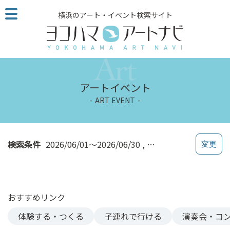
こ
横浜のアート・イベント検索サイト
の
ペ
ー
ジ
を
そ
アートイベント
の
ART EVENT
ま
ま
読
む
検索条件
2026/06/01～2026/06/30
和室・茶室
他
ペ
ー
ジ
おすすめリンク
へ
の
体験する・つくる
子連れで行ける
演奏会・コ
リ