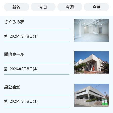
ン
新着
今日
今週
今月
ク
へ
さくらの家
ス
キ
ッ
2026年8月8日(木)
プ
記
事
関内ホール
本
体
2026年8月8日(木)
へ
ス
キ
泉公会堂
ッ
プ
2026年8月8日(木)