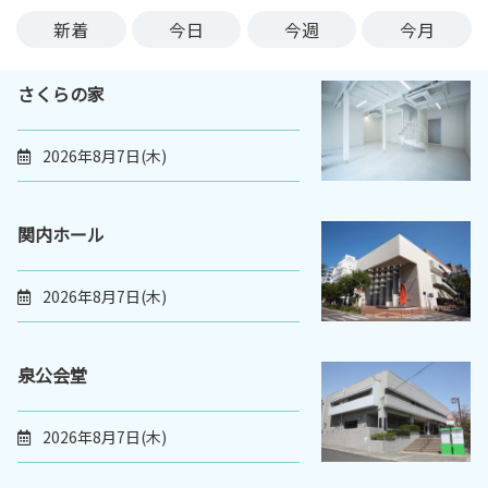
ン
新着
今日
今週
今月
ク
へ
さくらの家
ス
キ
ッ
2026年8月7日(木)
プ
記
事
関内ホール
本
体
2026年8月7日(木)
へ
ス
キ
泉公会堂
ッ
プ
2026年8月7日(木)