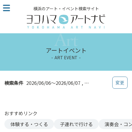
こ
横浜のアート・イベント検索サイト
の
ペ
ー
ジ
を
そ
アートイベント
の
ART EVENT
ま
ま
読
む
検索条件
2026/06/06～2026/06/07
和室・茶室
他
ペ
ー
ジ
おすすめリンク
へ
の
体験する・つくる
子連れで行ける
演奏会・コ
リ