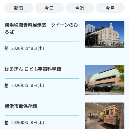
ン
新着
今日
今週
今月
ク
へ
横浜税関資料展示室 クイーンのひ
ス
ろば
キ
ッ
プ
2026年8月8日(木)
記
事
本
はまぎん こども宇宙科学館
体
へ
2026年8月8日(木)
ス
キ
ッ
横浜市電保存館
プ
2026年8月8日(木)