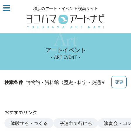
こ
横浜のアート・イベント検索サイト
の
ペ
ー
ジ
を
そ
アートイベント
の
ART EVENT
ま
ま
読
む
検索条件
博物館・資料館（歴史・科学・交通 等）
他
ペ
ー
ジ
おすすめリンク
へ
の
体験する・つくる
子連れで行ける
演奏会・コ
リ