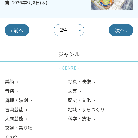
2026年8月8日(木)
‹ 前へ
次へ ›
ジャンル
GENRE
美術
写真・映像
音楽
文芸
舞踊・演劇
歴史・文化
古典芸能
地域・まちづくり
大衆芸能
科学・技術
交通・乗り物
その他