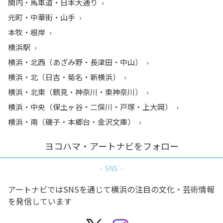
関内・馬車道・日本大通り
元町・中華街・山手
本牧・根岸
横浜駅
横浜・北西（あざみ野・長津田・中山）
横浜・北（日吉・菊名・新横浜）
横浜・北東（鶴見・神奈川・東神奈川）
横浜・中央（保土ヶ谷・二俣川・戸塚・上大岡）
横浜・南（磯子・本郷台・金沢文庫）
ヨコハマ・アートナビをフォロー
SNS
アートナビではSNSを通じて横浜の注目の文化・芸術情報
を発信しています