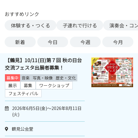
ン
ク
おすすめリンク
へ
体験する・つくる
子連れで行ける
演奏会・コ
ス
キ
新着
今日
今週
今月
ッ
プ
記
【鶴見】10/11(日)第７回 秋の日台
事
交流フェスタ出展者募集！
本
募集中
音楽
写真・映像
歴史・文化
体
展示
募集
ワークショップ
へ
フェスティバル
ス
キ
2026年6月5日(金)～2026年8月11日
ッ
(火)
プ
鶴見公会堂