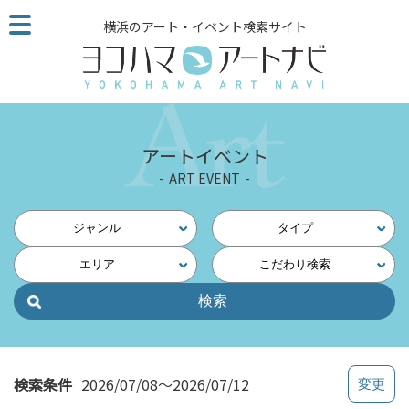
こ
横浜のアート・イベント検索サイト
の
ペ
ー
ジ
を
そ
アートイベント
の
ART EVENT
ま
ま
読
ジャンル
タイプ
む
エリア
こだわり検索
他
ペ
ー
ジ
へ
の
検索条件
2026/07/08～2026/07/12
リ