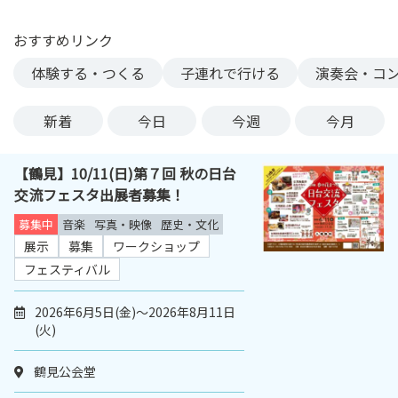
ン
ク
おすすめリンク
へ
体験する・つくる
子連れで行ける
演奏会・コ
ス
キ
新着
今日
今週
今月
ッ
プ
記
【鶴見】10/11(日)第７回 秋の日台
事
交流フェスタ出展者募集！
本
募集中
音楽
写真・映像
歴史・文化
体
展示
募集
ワークショップ
へ
フェスティバル
ス
キ
2026年6月5日(金)～2026年8月11日
ッ
(火)
プ
鶴見公会堂