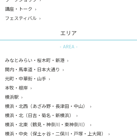
講座・トーク
フェスティバル
エリア
AREA
みなとみらい・桜木町・新港
関内・馬車道・日本大通り
元町・中華街・山手
本牧・根岸
横浜駅
横浜・北西（あざみ野・長津田・中山）
横浜・北（日吉・菊名・新横浜）
横浜・北東（鶴見・神奈川・東神奈川）
横浜・中央（保土ヶ谷・二俣川・戸塚・上大岡）