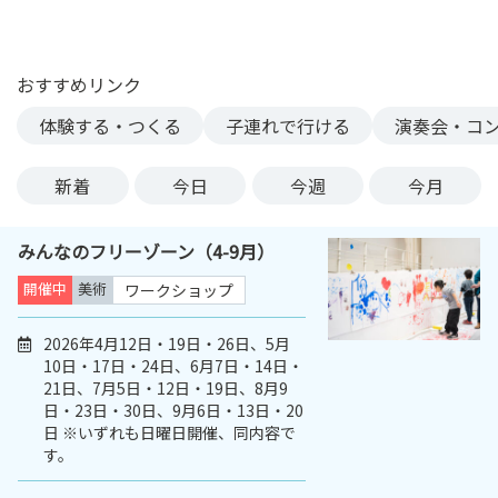
ン
ク
へ
おすすめリンク
ス
体験する・つくる
子連れで行ける
演奏会・コ
キ
ッ
プ
新着
今日
今週
今月
記
事
みんなのフリーゾーン（4-9月）
本
体
開催中
美術
ワークショップ
へ
ス
2026年4月12日・19日・26日、5月
10日・17日・24日、6月7日・14日・
キ
21日、7月5日・12日・19日、8月9
ッ
日・23日・30日、9月6日・13日・20
プ
日 ※いずれも日曜日開催、同内容で
す。