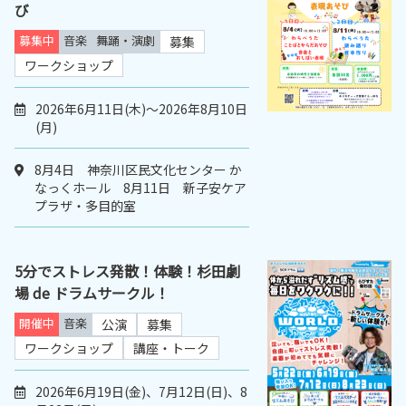
び
募集中
音楽
舞踊・演劇
募集
ワークショップ
2026年6月11日(木)～2026年8月10日
(月)
8月4日 神奈川区民文化センター か
なっくホール 8月11日 新子安ケア
プラザ・多目的室
5分でストレス発散！体験！杉田劇
場 de ドラムサークル！
開催中
音楽
公演
募集
ワークショップ
講座・トーク
2026年6月19日(金)、7月12日(日)、8