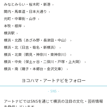
みなとみらい・桜木町・新港
関内・馬車道・日本大通り
元町・中華街・山手
本牧・根岸
横浜駅
横浜・北西（あざみ野・長津田・中山）
横浜・北（日吉・菊名・新横浜）
横浜・北東（鶴見・神奈川・東神奈川）
横浜・中央（保土ヶ谷・二俣川・戸塚・上大岡）
横浜・南（磯子・本郷台・金沢文庫）
ヨコハマ・アートナビをフォロー
SNS
アートナビではSNSを通じて横浜の注目の文化・芸術情報
を発信しています