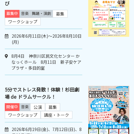
び
募集中
音楽
舞踊・演劇
募集
ワークショップ
2026年6月11日(木)～2026年8月10日
(月)
8月4日 神奈川区民文化センター か
なっくホール 8月11日 新子安ケア
プラザ・多目的室
5分でストレス発散！体験！杉田劇
場 de ドラムサークル！
開催中
音楽
公演
募集
ワークショップ
講座・トーク
2026年6月19日(金)、7月12日(日)、8