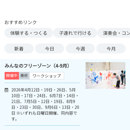
ン
ク
へ
おすすめリンク
ス
体験する・つくる
子連れで行ける
演奏会・コ
キ
ッ
プ
新着
今日
今週
今月
記
事
みんなのフリーゾーン（4-9月）
本
体
開催中
美術
ワークショップ
へ
ス
2026年4月12日・19日・26日、5月
10日・17日・24日、6月7日・14日・
キ
21日、7月5日・12日・19日、8月9
ッ
日・23日・30日、9月6日・13日・20
プ
日 ※いずれも日曜日開催、同内容で
す。