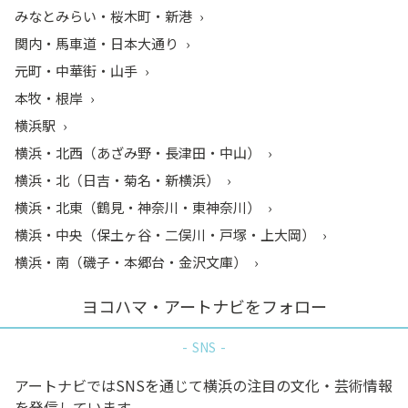
みなとみらい・桜木町・新港
関内・馬車道・日本大通り
元町・中華街・山手
本牧・根岸
横浜駅
横浜・北西（あざみ野・長津田・中山）
横浜・北（日吉・菊名・新横浜）
横浜・北東（鶴見・神奈川・東神奈川）
横浜・中央（保土ヶ谷・二俣川・戸塚・上大岡）
横浜・南（磯子・本郷台・金沢文庫）
ヨコハマ・アートナビをフォロー
SNS
アートナビではSNSを通じて横浜の注目の文化・芸術情報
を発信しています