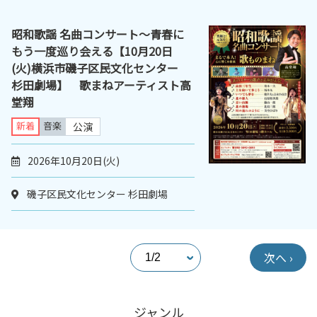
昭和歌謡 名曲コンサート～青春に
もう一度巡り会える【10月20日
(火)横浜市磯子区民文化センター
杉田劇場】 歌まねアーティスト高
堂翔
新着
音楽
公演
2026年10月20日(火)
磯子区民文化センター 杉田劇場
次へ ›
ジャンル