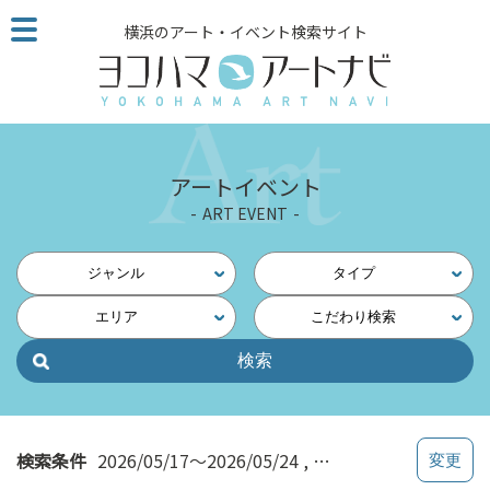
こ
横浜のアート・イベント検索サイト
の
ペ
ー
ジ
を
そ
アートイベント
の
ART EVENT
ま
ま
読
ジャンル
タイプ
む
エリア
こだわり検索
他
ペ
ー
ジ
へ
の
検索条件
2026/05/17～2026/05/24
インクルーシブ
リ