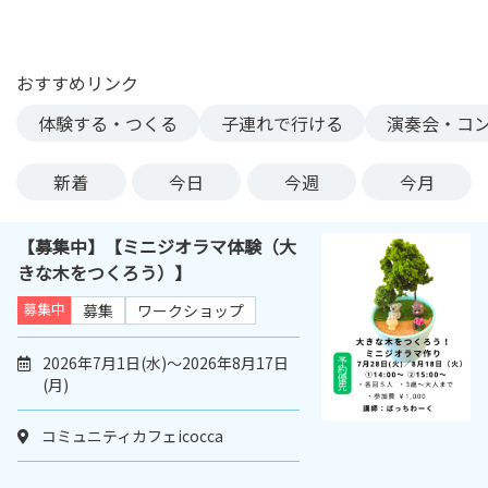
ン
ク
へ
おすすめリンク
ス
体験する・つくる
子連れで行ける
演奏会・コ
キ
ッ
プ
新着
今日
今週
今月
記
事
【募集中】【ミニジオラマ体験（大
本
きな木をつくろう）】
体
へ
募集中
募集
ワークショップ
ス
キ
2026年7月1日(水)～2026年8月17日
(月)
ッ
プ
コミュニティカフェicocca