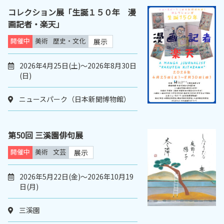
コレクション展「生誕１５０年 漫
画記者・楽天」
開催中
美術
歴史・文化
展示
2026年4月25日(土)～2026年8月30日
(日)
ニュースパーク（日本新聞博物館）
第50回 三溪園俳句展
開催中
美術
文芸
展示
2026年5月22日(金)～2026年10月19
日(月)
三溪園