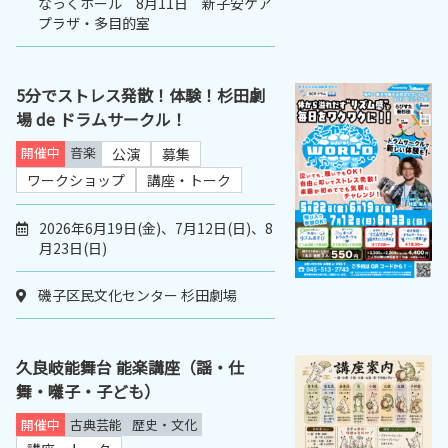
なっくホール 8月11日 新子安ケア
プラザ・多目的室
5分でストレス発散！体験！杉田劇
場 de ドラムサークル！
開催中
音楽
公演
募集
ワークショップ
講座・トーク
2026年6月19日(金)、7月12日(日)、8
月23日(日)
磯子区民文化センター 杉田劇場
久良岐能舞台 能楽講座（謡・仕
舞・囃子・子ども）
開催中
古典芸能
歴史・文化