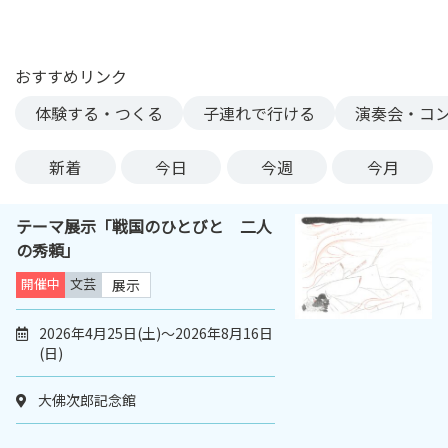
ン
ク
へ
おすすめリンク
ス
体験する・つくる
子連れで行ける
演奏会・コ
キ
ッ
プ
新着
今日
今週
今月
記
事
テーマ展示「戦国のひとびと 二人
本
の秀頼」
体
へ
開催中
文芸
展示
ス
キ
2026年4月25日(土)～2026年8月16日
(日)
ッ
プ
大佛次郎記念館