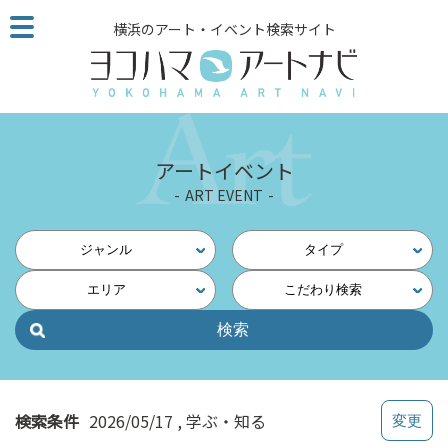
こ
横浜のアート・イベント検索サイト
の
ペ
ー
ジ
を
そ
アートイベント
の
ART EVENT
ま
ま
読
ジャンル
タイプ
む
エリア
こだわり検索
他
ペ
ー
ジ
へ
の
検索条件
2026/05/17
学ぶ・知る
リ