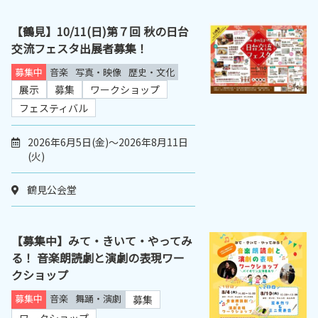
【鶴見】10/11(日)第７回 秋の日台
交流フェスタ出展者募集！
募集中
音楽
写真・映像
歴史・文化
展示
募集
ワークショップ
フェスティバル
2026年6月5日(金)～2026年8月11日
(火)
鶴見公会堂
【募集中】みて・きいて・やってみ
る！ 音楽朗読劇と演劇の表現ワー
クショップ
募集中
音楽
舞踊・演劇
募集