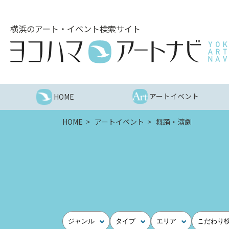
こ
の
横浜のアート・イベント検索サイト
ペ
ー
ジ
を
そ
の
アートイベント
HOME
ま
ま
HOME
アートイベント
舞踊・演劇
読
む
他
ペ
ー
ジ
へ
の
ジャンル
タイプ
エリア
こだわり
リ