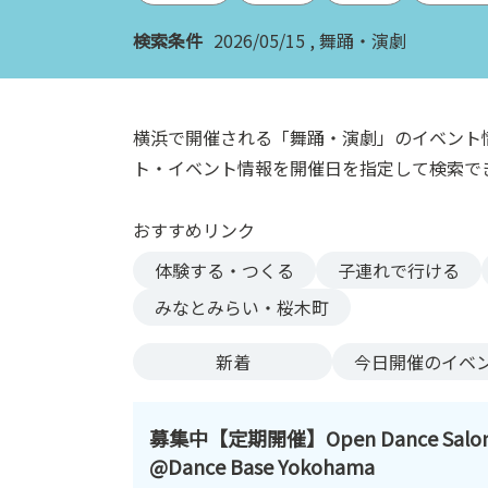
ン
検索条件
2026/05/15
舞踊・演劇
ク
へ
ス
キ
横浜で開催される「舞踊・演劇」のイベント
ッ
ト・イベント情報を開催日を指定して検索で
プ
記
おすすめリンク
事
本
体験する・つくる
子連れで行ける
体
みなとみらい・桜木町
へ
ス
新着
今日
開催のイベ
キ
ッ
プ
募集中【定期開催】Open Dance Salo
@Dance Base Yokohama