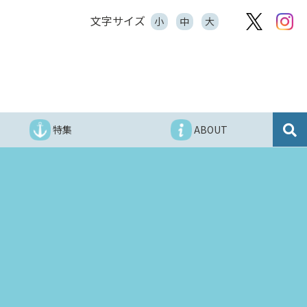
文字サイズ
小
中
大
特集
ABOUT