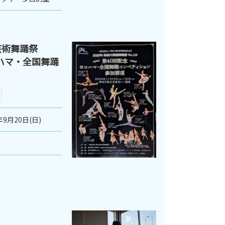
芸術舞踊祭
ヨコハマ・全国舞踊
年9月20日(日)