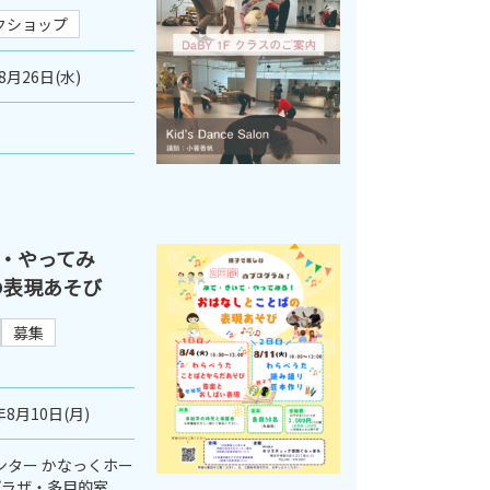
クショップ
8月26日(水)
・やってみ
の表現あそび
募集
年8月10日(月)
ンター かなっくホー
プラザ・多目的室