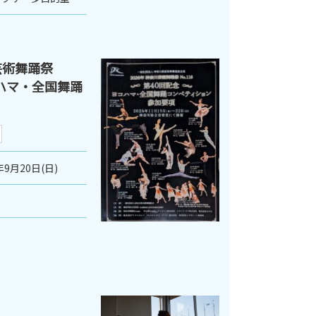
芸術舞踊祭
ヨコハマ・全国舞踊
年9月20日(日)