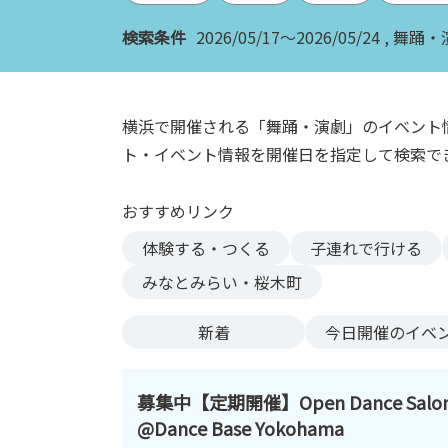
ン
検索条件
2026/05/17～2026/05/24
舞踊・
ク
へ
ス
キ
横浜で開催される「舞踊・演劇」のイベント
ッ
ト・イベント情報を開催日を指定して検索で
プ
記
おすすめリンク
事
本
体験する・つくる
子連れで行ける
体
みなとみらい・桜木町
へ
ス
新着
今日
開催のイベ
キ
ッ
プ
募集中【定期開催】Open Dance Salo
@Dance Base Yokohama