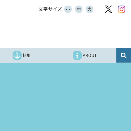
文字サイズ
小
中
大
特集
ABOUT