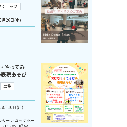
クショップ
8月26日(水)
・やってみ
の表現あそび
募集
年8月10日(月)
ンター かなっくホー
プラザ・多目的室