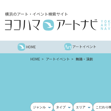
こ
の
横浜のアート・イベント検索サイト
ペ
ー
ジ
を
そ
の
アートイベント
HOME
ま
ま
HOME
アートイベント
舞踊・演劇
読
む
他
ペ
ー
ジ
へ
の
ジャンル
タイプ
エリア
こだわり
リ