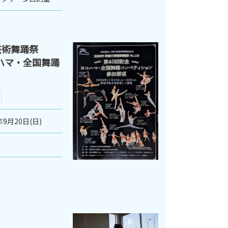
芸術舞踊祭
ヨコハマ・全国舞踊
年9月20日(日)