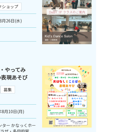
クショップ
8月26日(水)
・やってみ
の表現あそび
募集
年8月10日(月)
ンター かなっくホー
プラザ・多目的室