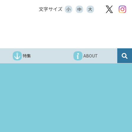
文字サイズ
小
中
大
特集
ABOUT