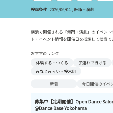
ン
検索条件
2026/06/04
舞踊・演劇
ク
へ
ス
キ
横浜で開催される「舞踊・演劇」のイベント
ッ
ト・イベント情報を開催日を指定して検索で
プ
記
おすすめリンク
事
本
体験する・つくる
子連れで行ける
体
みなとみらい・桜木町
へ
ス
新着
今日
開催のイベ
キ
ッ
プ
募集中【定期開催】Open Dance Salo
@Dance Base Yokohama