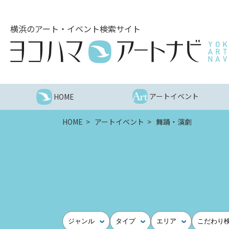
こ
の
横浜のアート・イベント検索サイト
ペ
ー
ジ
を
そ
の
アートイベント
HOME
ま
ま
HOME
アートイベント
舞踊・演劇
読
む
他
ペ
ー
ジ
へ
の
ジャンル
タイプ
エリア
こだわり
リ