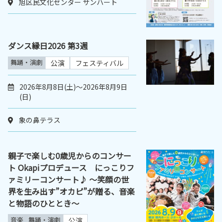
旭区民文化センター サンハート
ダンス縁日2026 第3週
舞踊・演劇
公演
フェスティバル
2026年8月8日(土)～2026年8月9日
(日)
象の鼻テラス
親子で楽しむ0歳児からのコンサー
ト Okapiプロデュース にっこりフ
ァミリーコンサート♪ ～笑顔の世
界を生み出す”オカピ”が贈る、音楽
と物語のひととき～
音楽
舞踊・演劇
公演