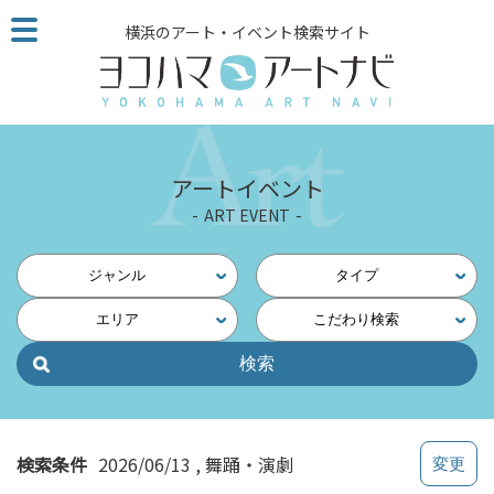
こ
横浜のアート・イベント検索サイト
の
ペ
ー
ジ
を
そ
アートイベント
の
ART EVENT
ま
ま
読
ジャンル
タイプ
む
エリア
こだわり検索
他
ペ
ー
ジ
へ
の
検索条件
2026/06/13
舞踊・演劇
リ