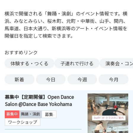
ン
ク
横浜で開催される「舞踊・演劇」のイベント情報です。横
へ
浜、みなとみらい、桜木町、元町・中華街、山手、関内、
ス
馬車道、日本大通り、新横浜等のアート・イベント情報を
キ
開催日を指定して検索できます。
ッ
プ
おすすめリンク
記
事
体験する・つくる
子連れで行ける
演奏会・コ
本
体
新着
今日
今週
今月
へ
ス
募集中【定期開催】Open Dance
キ
Salon @Dance Base Yokohama
ッ
プ
募集中
舞踊・演劇
募集
ワークショップ