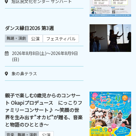
旭区民文化センター サンハート
ダンス縁日2026 第3週
舞踊・演劇
公演
フェスティバル
2026年8月8日(土)～2026年8月9日
(日)
象の鼻テラス
親子で楽しむ0歳児からのコンサー
ト Okapiプロデュース にっこりフ
ァミリーコンサート♪ ～笑顔の世
界を生み出す”オカピ”が贈る、音楽
と物語のひととき～
音楽
舞踊・演劇
公演