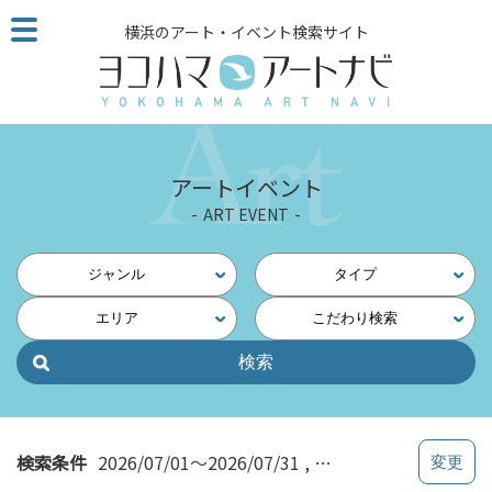
こ
横浜のアート・イベント検索サイト
の
ペ
ー
ジ
を
そ
アートイベント
の
ART EVENT
ま
ま
読
ジャンル
タイプ
む
エリア
こだわり検索
他
ペ
ー
ジ
へ
の
検索条件
2026/07/01～2026/07/31
舞踊・演劇
リ