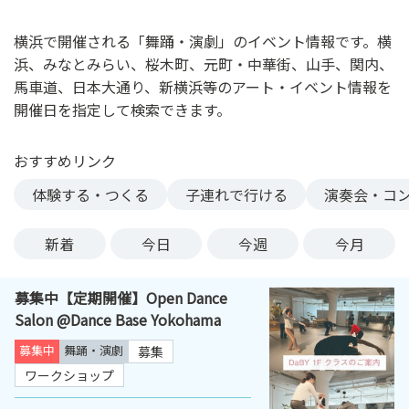
ン
ク
横浜で開催される「舞踊・演劇」のイベント情報です。横
へ
浜、みなとみらい、桜木町、元町・中華街、山手、関内、
ス
馬車道、日本大通り、新横浜等のアート・イベント情報を
キ
開催日を指定して検索できます。
ッ
プ
おすすめリンク
記
事
体験する・つくる
子連れで行ける
演奏会・コ
本
体
新着
今日
今週
今月
へ
ス
募集中【定期開催】Open Dance
キ
Salon @Dance Base Yokohama
ッ
プ
募集中
舞踊・演劇
募集
ワークショップ