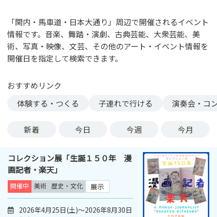
ン
ク
「関内・馬車道・日本大通り」周辺で開催されるイベント
へ
情報です。音楽、舞踏・演劇、古典芸能、大衆芸能、美
ス
術、写真・映像、文芸、その他のアート・イベント情報を
キ
開催日を指定して検索できます。
ッ
プ
おすすめリンク
記
事
体験する・つくる
子連れで行ける
演奏会・コ
本
体
新着
今日
今週
今月
へ
ス
コレクション展「生誕１５０年 漫
キ
画記者・楽天」
ッ
プ
開催中
美術
歴史・文化
展示
2026年4月25日(土)～2026年8月30日