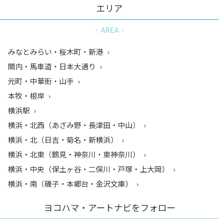
エリア
AREA
みなとみらい・桜木町・新港
関内・馬車道・日本大通り
元町・中華街・山手
本牧・根岸
横浜駅
横浜・北西（あざみ野・長津田・中山）
横浜・北（日吉・菊名・新横浜）
横浜・北東（鶴見・神奈川・東神奈川）
横浜・中央（保土ヶ谷・二俣川・戸塚・上大岡）
横浜・南（磯子・本郷台・金沢文庫）
ヨコハマ・アートナビをフォロー