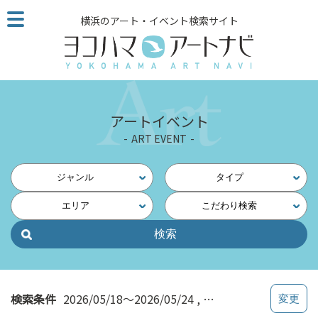
こ
横浜のアート・イベント検索サイト
の
ペ
ー
ジ
を
そ
アートイベント
の
ART EVENT
ま
ま
読
ジャンル
タイプ
む
エリア
こだわり検索
他
ペ
ー
ジ
へ
の
検索条件
2026/05/18～2026/05/24
関内・馬車道・日本大
リ