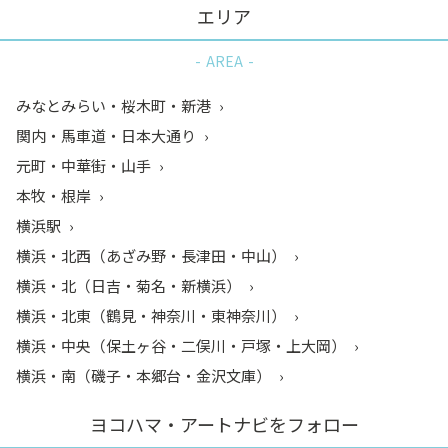
エリア
AREA
みなとみらい・桜木町・新港
関内・馬車道・日本大通り
元町・中華街・山手
本牧・根岸
横浜駅
横浜・北西（あざみ野・長津田・中山）
横浜・北（日吉・菊名・新横浜）
横浜・北東（鶴見・神奈川・東神奈川）
横浜・中央（保土ヶ谷・二俣川・戸塚・上大岡）
横浜・南（磯子・本郷台・金沢文庫）
ヨコハマ・アートナビをフォロー