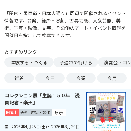
ン
ク
「関内・馬車道・日本大通り」周辺で開催されるイベント
へ
情報です。音楽、舞踏・演劇、古典芸能、大衆芸能、美
ス
術、写真・映像、文芸、その他のアート・イベント情報を
キ
開催日を指定して検索できます。
ッ
プ
おすすめリンク
記
事
体験する・つくる
子連れで行ける
演奏会・コ
本
体
新着
今日
今週
今月
へ
ス
コレクション展「生誕１５０年 漫
キ
画記者・楽天」
ッ
プ
開催中
美術
歴史・文化
展示
2026年4月25日(土)～2026年8月30日