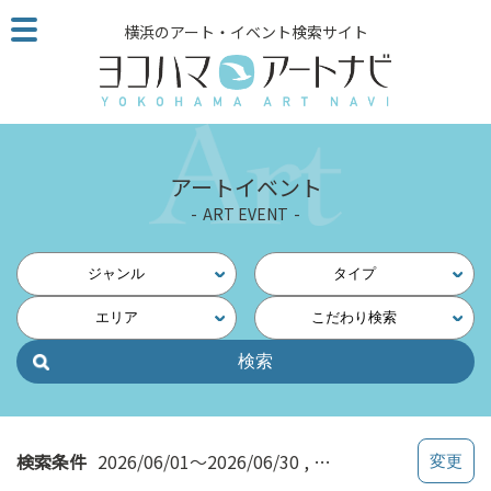
こ
横浜のアート・イベント検索サイト
の
ペ
ー
ジ
を
そ
アートイベント
の
ART EVENT
ま
ま
読
ジャンル
タイプ
む
エリア
こだわり検索
他
ペ
ー
ジ
へ
の
検索条件
2026/06/01～2026/06/30
関内・馬車道・日本大
リ