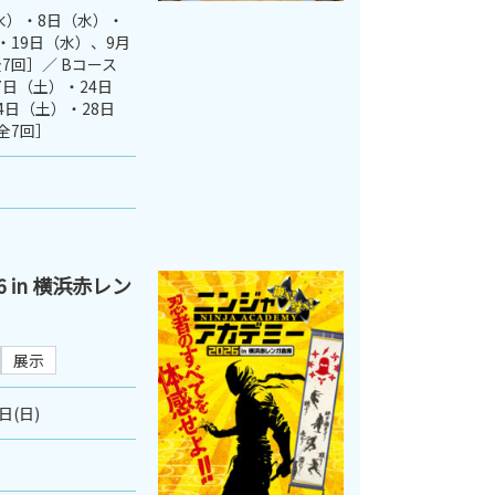
（水）・8日（水）・
・19日（水）、9月
全7回］／ Bコース
17日（土）・24日
4日（土）・28日
全7回］
 in 横浜赤レン
展示
日(日)