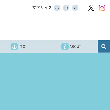
文字サイズ
小
中
大
特集
ABOUT