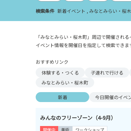
ン
検索条件
新着イベント
みなとみらい・桜
ク
へ
ス
キ
「みなとみらい・桜木町」周辺で開催される
ッ
イベント情報を開催日を指定して検索できま
プ
記
おすすめリンク
事
本
体験する・つくる
子連れで行ける
体
みなとみらい・桜木町
へ
ス
新着
今日
開催のイベ
キ
ッ
プ
みんなのフリーゾーン（4-9月）
開催中
美術
ワークショップ