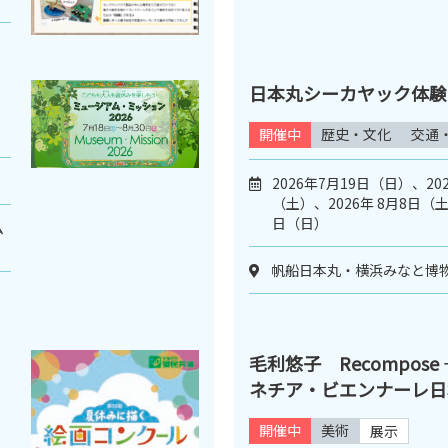
日本丸シーカヤック体験
開催中
歴史・文化
交通
2026年7月19日（日）、20
（土）、2026年 8月8日（土
日（日）
ム
帆船日本丸・横浜みなと博
コ
毛利悠子 Recompose
ネチア・ビエンナーレ日
開催中
美術
展示