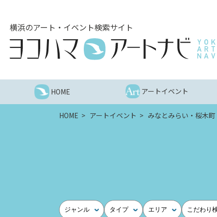
こ
の
横浜のアート・イベント検索サイト
ペ
ー
ジ
を
そ
の
アートイベント
HOME
ま
ま
HOME
アートイベント
みなとみらい・桜木町
読
む
他
ペ
ー
ジ
へ
の
ジャンル
タイプ
エリア
こだわり
リ