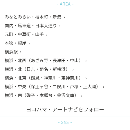
AREA
みなとみらい・桜木町・新港
関内・馬車道・日本大通り
元町・中華街・山手
本牧・根岸
横浜駅
横浜・北西（あざみ野・長津田・中山）
横浜・北（日吉・菊名・新横浜）
横浜・北東（鶴見・神奈川・東神奈川）
横浜・中央（保土ヶ谷・二俣川・戸塚・上大岡）
横浜・南（磯子・本郷台・金沢文庫）
ヨコハマ・アートナビをフォロー
SNS