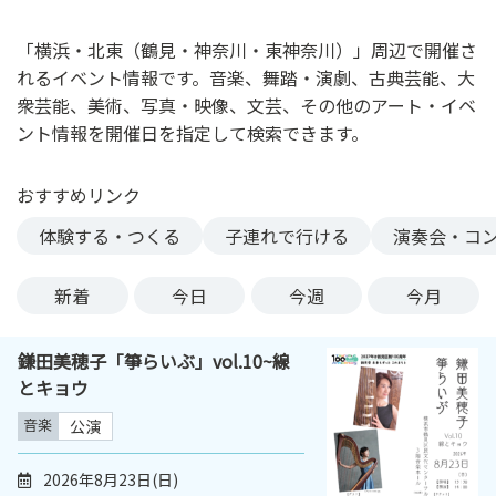
ン
ク
「横浜・北東（鶴見・神奈川・東神奈川）」周辺で開催さ
へ
れるイベント情報です。音楽、舞踏・演劇、古典芸能、大
ス
衆芸能、美術、写真・映像、文芸、その他のアート・イベ
キ
ント情報を開催日を指定して検索できます。
ッ
プ
おすすめリンク
記
事
体験する・つくる
子連れで行ける
演奏会・コ
本
体
新着
今日
今週
今月
へ
ス
鎌田美穂子「箏らいぶ」vol.10~線
キ
とキョウ
ッ
プ
音楽
公演
2026年8月23日(日)