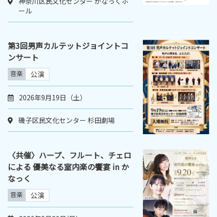
神奈川区民文化センター かなっくホ
ール
第3回男声カルテットジョイントコ
ンサート
音楽
公演
2026年9月19日（土）
磯子区民文化センター 杉田劇場
〈共催〉ハープ、フルート、チェロ
による 優美なる室内楽の饗宴 in か
なっく
音楽
公演