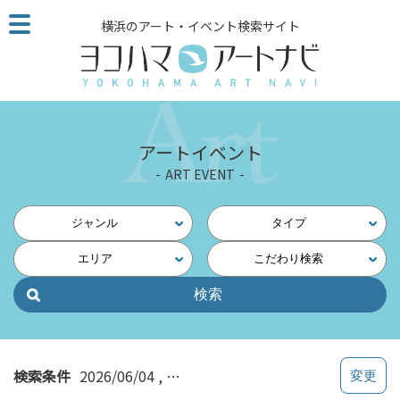
こ
横浜のアート・イベント検索サイト
の
ペ
ー
ジ
を
そ
アートイベント
の
ART EVENT
ま
ま
読
ジャンル
タイプ
む
エリア
こだわり検索
他
ペ
ー
ジ
へ
の
検索条件
2026/06/04
横浜・北東（鶴見・神奈川・東神奈
リ