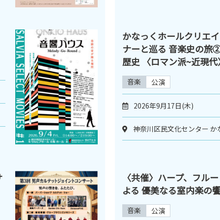
かなっくホールクリエイ
ナーと巡る 音楽史の旅②
歴史 〈ロマン派~近現代
音楽
公演
2026年9月17日(木)
神奈川区民文化センター か
サ
〈共催〉ハープ、フルー
よる 優美なる室内楽の饗宴
音楽
公演