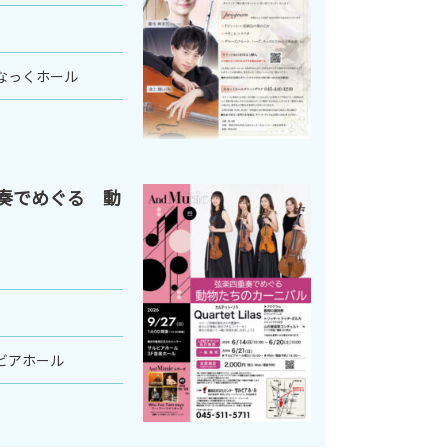
なっくホール
四重奏でめぐる 動
ビアホール