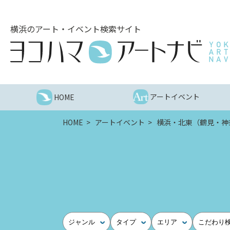
こ
の
横浜のアート・イベント検索サイト
ペ
ー
ジ
を
そ
の
アートイベント
HOME
ま
ま
HOME
アートイベント
横浜・北東（鶴見・神
読
む
他
ペ
ー
ジ
へ
の
ジャンル
タイプ
エリア
こだわり
リ