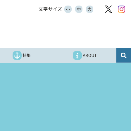
文字サイズ
小
中
大
特集
ABOUT