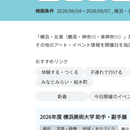
ン
検索条件
2026/06/04～2026/06/07
横浜・
ク
へ
ス
キ
「横浜・北東（鶴見・神奈川・東神奈川）」
ッ
その他のアート・イベント情報を開催日を指
プ
記
おすすめリンク
事
本
体験する・つくる
子連れで行ける
体
みなとみらい・桜木町
へ
ス
新着
今日
開催のイベ
キ
ッ
プ
2026年度 横浜美術大学 助手・副手展
美術
写真・映像
地域・まちづくり
展示