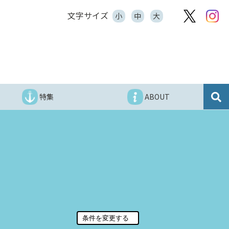
文字サイズ
小
中
大
特集
ABOUT