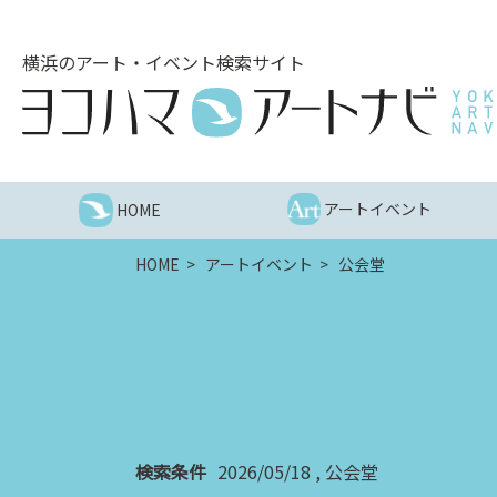
こ
の
横浜のアート・イベント検索サイト
ペ
ー
ジ
を
そ
の
アートイベント
HOME
ま
ま
HOME
アートイベント
公会堂
読
む
他
ペ
ー
ジ
へ
の
検索条件
2026/05/18
公会堂
リ