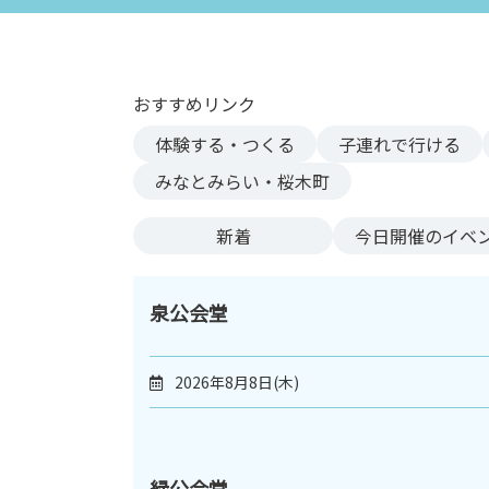
ン
ク
へ
ス
おすすめリンク
キ
体験する・つくる
子連れで行ける
ッ
プ
みなとみらい・桜木町
記
事
新着
今日
開催のイベ
本
体
へ
泉公会堂
ス
キ
2026年8月8日(木)
ッ
プ
緑公会堂