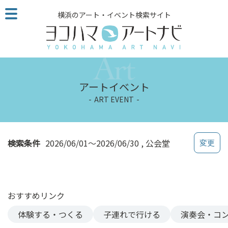
こ
横浜のアート・イベント検索サイト
の
ペ
ー
ジ
を
そ
アートイベント
の
ART EVENT
ま
ま
読
む
検索条件
2026/06/01～2026/06/30
公会堂
他
ペ
ー
ジ
おすすめリンク
へ
の
体験する・つくる
子連れで行ける
演奏会・コ
リ