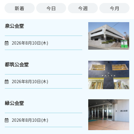
ン
新着
今日
今週
今月
ク
へ
泉公会堂
ス
キ
ッ
2026年8月10日(木)
プ
記
事
都筑公会堂
本
体
2026年8月10日(木)
へ
ス
キ
緑公会堂
ッ
プ
2026年8月10日(木)