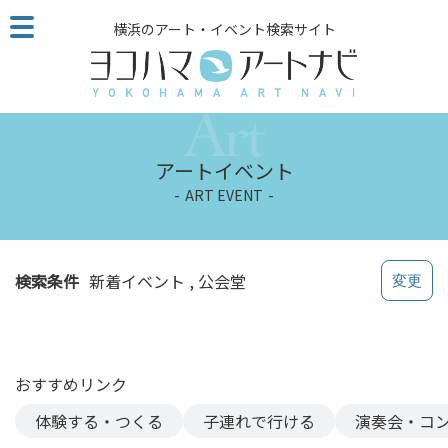
こ
横浜のアート・イベント検索サイト
の
ペ
ー
ジ
を
そ
アートイベント
の
ART EVENT
ま
ま
読
む
検索条件
新着イベント
公会堂
他
ペ
ー
ジ
おすすめリンク
へ
の
体験する・つくる
子連れで行ける
演奏会・コ
リ