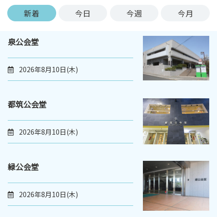
ン
新着
今日
今週
今月
ク
へ
泉公会堂
ス
キ
ッ
2026年8月10日(木)
プ
記
事
都筑公会堂
本
体
2026年8月10日(木)
へ
ス
キ
緑公会堂
ッ
プ
2026年8月10日(木)