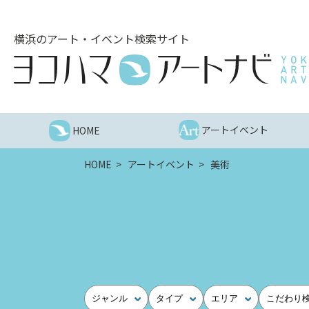
こ
の
横浜のアート・イベント検索サイト
ペ
ー
ジ
を
そ
の
アートイベント
HOME
ま
ま
HOME
アートイベント
美術
読
む
他
ペ
ー
ジ
へ
の
ジャンル
タイプ
エリア
こだわり
リ