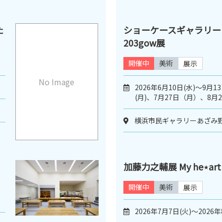
た
ショーケースギャラリー
203gow展
開催中
美術
展示
No Image
2026年6月10日(水)～9月1
(月)、7月27日（月）、8
横浜市民ギャラリーあざみ
加藤力之輔展 My he⋆art h
開催中
美術
展示
2026年7月7日(火)～2026年