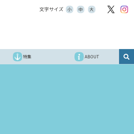
文字サイズ
小
中
大
特集
ABOUT