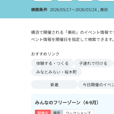
ン
検索条件
2026/05/17～2026/05/24
美術
ク
へ
ス
キ
横浜で開催される「美術」のイベント情報で
ッ
ベント情報を開催日を指定して検索できます
プ
記
おすすめリンク
事
本
体験する・つくる
子連れで行ける
体
みなとみらい・桜木町
へ
ス
新着
今日
開催のイベ
キ
ッ
プ
みんなのフリーゾーン（4-9月）
開催中
美術
ワークショップ