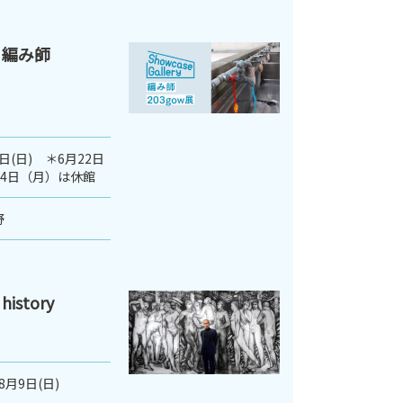
 編み師
3日(日) ＊6月22日
月24日（月）は休館
野
istory
8月9日(日)