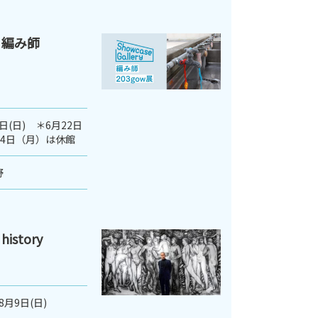
 編み師
3日(日) ＊6月22日
月24日（月）は休館
野
istory
8月9日(日)