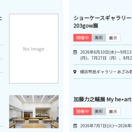
た
ショーケースギャラリー
203gow展
開催中
美術
展示
No Image
2026年6月10日(水)～9月1
(月)、7月27日（月）、8
横浜市民ギャラリーあざみ
加藤力之輔展 My he⋆art h
開催中
美術
展示
2026年7月7日(火)～2026年