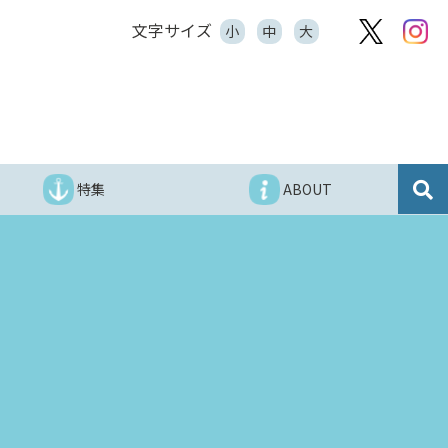
文字サイズ
小
中
大
特集
ABOUT