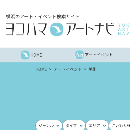
こ
の
横浜のアート・イベント検索サイト
ペ
ー
ジ
を
そ
の
アートイベント
HOME
ま
ま
HOME
アートイベント
美術
読
む
他
ペ
ー
ジ
へ
の
ジャンル
タイプ
エリア
こだわり
リ