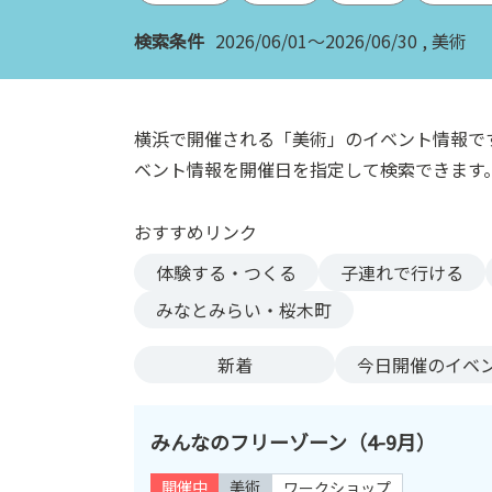
ン
検索条件
2026/06/01～2026/06/30
美術
ク
へ
ス
キ
横浜で開催される「美術」のイベント情報で
ッ
ベント情報を開催日を指定して検索できます
プ
記
おすすめリンク
事
本
体験する・つくる
子連れで行ける
体
みなとみらい・桜木町
へ
ス
新着
今日
開催のイベ
キ
ッ
プ
みんなのフリーゾーン（4-9月）
開催中
美術
ワークショップ