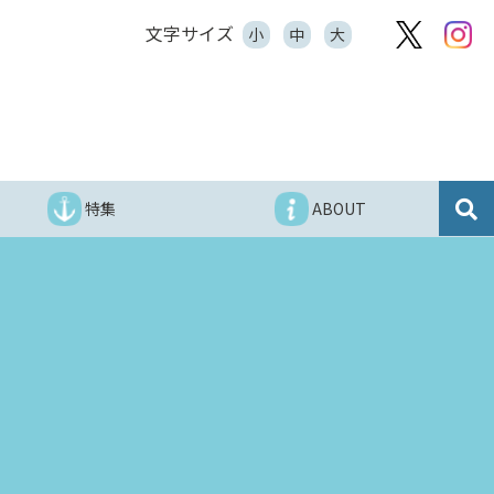
文字サイズ
小
中
大
特集
ABOUT