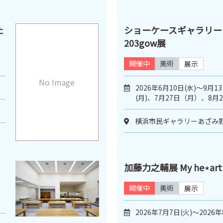
た
ショーケースギャラリー
203gow展
開催中
美術
展示
No Image
2026年6月10日(水)～9月1
(月)、7月27日（月）、8
横浜市民ギャラリーあざみ
加藤力之輔展 My he⋆art h
開催中
美術
展示
2026年7月7日(火)～2026年