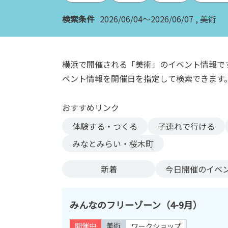
ン
検索条件
2026/06/04～2026/06/07
美術
ク
へ
ス
キ
横浜で開催される「美術」のイベント情報で
ッ
ベント情報を開催日を指定して検索できます
プ
記
おすすめリンク
事
本
体験する・つくる
子連れで行ける
体
みなとみらい・桜木町
へ
ス
新着
今日
開催のイベ
キ
ッ
プ
みんなのフリーゾーン（4-9月）
開催中
美術
ワークショップ