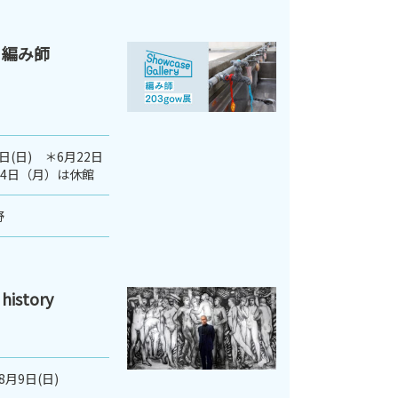
 編み師
3日(日) ＊6月22日
月24日（月）は休館
野
istory
8月9日(日)