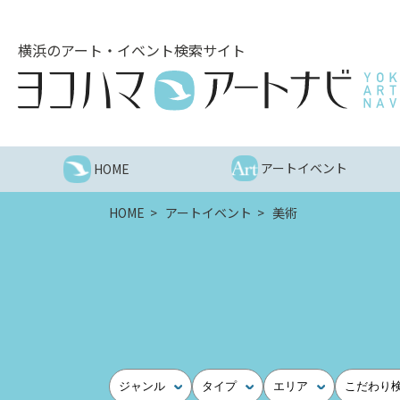
こ
の
横浜のアート・イベント検索サイト
ペ
ー
ジ
を
そ
の
アートイベント
HOME
ま
ま
HOME
アートイベント
美術
読
む
他
ペ
ー
ジ
へ
の
ジャンル
タイプ
エリア
こだわり
リ