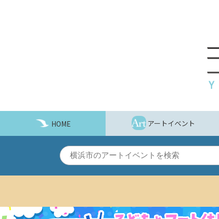
こ
の
ペ
ー
ジ
を
そ
の
ま
ま
読
アートイベント
HOME
む
他
ペ
ー
ジ
へ
の
リ