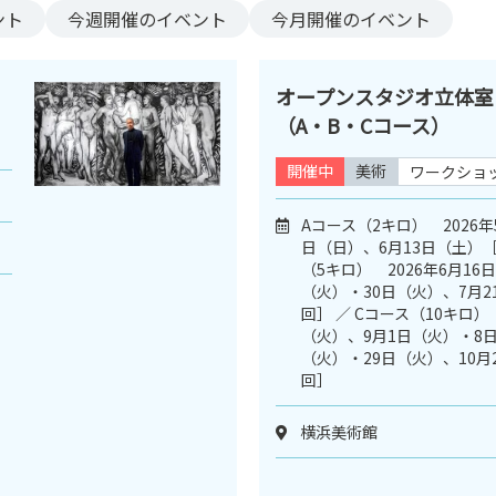
ント
今週
開催のイベント
今月
開催のイベント
オープンスタジオ立体室
（A・B・Cコース）
開催中
美術
ワークショ
Aコース（2キロ） 2026年
日（日）、6月13日（土）［
（5キロ） 2026年6月16
（火）・30日（火）、7月2
回］ ／ Cコース（10キロ） 
（火）、9月1日（火）・8日
（火）・29日（火）、10月
回］
横浜美術館