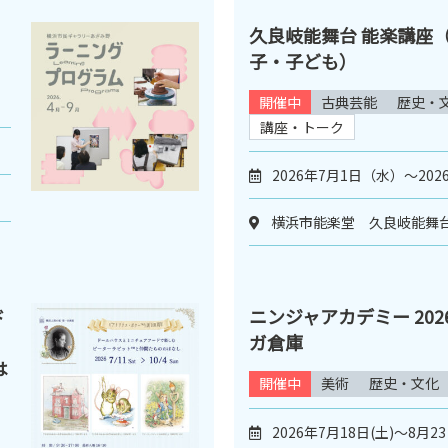
久良岐能舞台 能楽講座
子・子ども）
開催中
古典芸能
歴史・
講座・トーク
2026年7月1日（水）～202
横浜市能楽堂 久良岐能舞
ド
ニンジャアカデミー 2026
ガ倉庫
は
開催中
美術
歴史・文化
2026年7月18日(土)～8月23