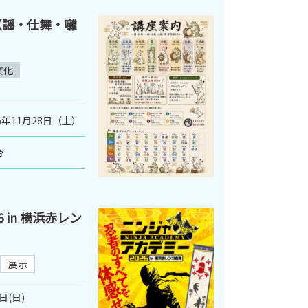
（謡・仕舞・囃
文化
6年11月28日（土）
台
 in 横浜赤レン
展示
日(日)