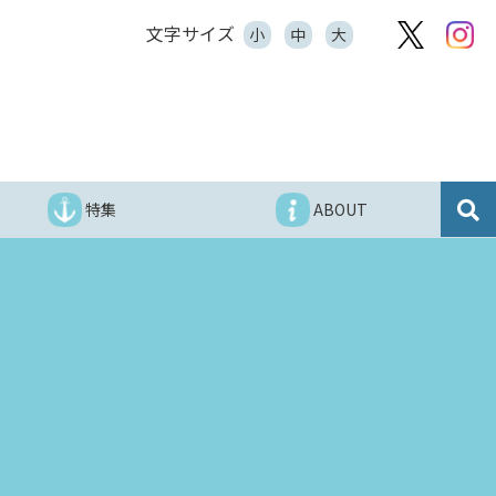
文字サイズ
小
中
大
特集
ABOUT