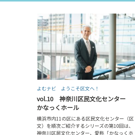
ン
ク
へ
ス
キ
ッ
プ
記
事
本
体
へ
よむナビ ようこそ区文へ！
ス
vol.10 神奈川区民文化センター
キ
かなっくホール
ッ
プ
横浜市内11の区にある区民文化センター（区
文）を順次ご紹介するシリーズの第10回は、
神奈川区民文化センター、愛称「かなっくホ