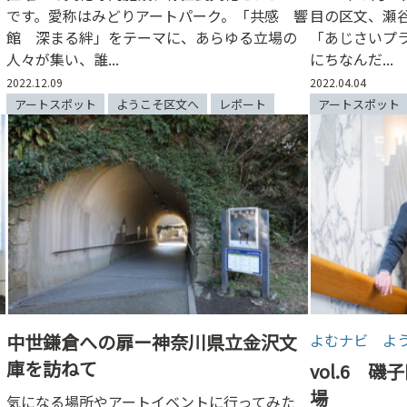
です。愛称はみどりアートパーク。「共感 響
目の区文、瀬
館 深まる絆」をテーマに、あらゆる立場の
「あじさいプ
人々が集い、誰...
にちなんだ...
2022.12.09
2022.04.04
アートスポット
ようこそ区文へ
レポート
アートスポット
中世鎌倉への扉ー神奈川県立金沢文
よむナビ よ
庫を訪ねて
ら
vol.6 
場
気になる場所やアートイベントに行ってみた