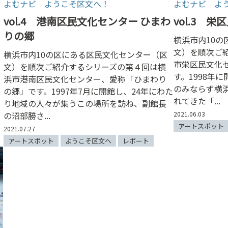
よむナビ ようこそ区文へ！
よむナビ よ
リ
vol.4 港南区民文化センター ひまわ
vol.3 
りの郷
横浜市内10の
文）を順次ご
横浜市内10の区にある区民文化センター（区
市栄区民文化
文）を順次ご紹介するシリーズの第４回は横
す。1998年
浜市港南区民文化センター、愛称「ひまわり
のみならず横
の郷」です。1997年7月に開館し、24年にわた
れてきた「...
り地域の人々が集うこの場所を訪ね、副館長
の沼部勝さ...
2021.06.03
アートスポット
2021.07.27
アートスポット
ようこそ区文へ
レポート