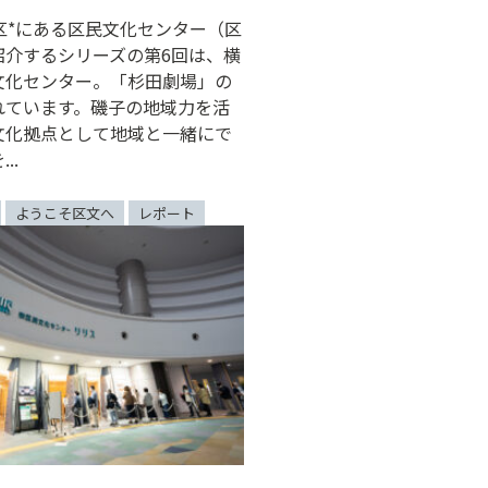
区*にある区民文化センター（区
紹介するシリーズの第6回は、横
文化センター。「杉田劇場」の
れています。磯子の地域力を活
文化拠点として地域と一緒にで
..
ようこそ区文へ
レポート