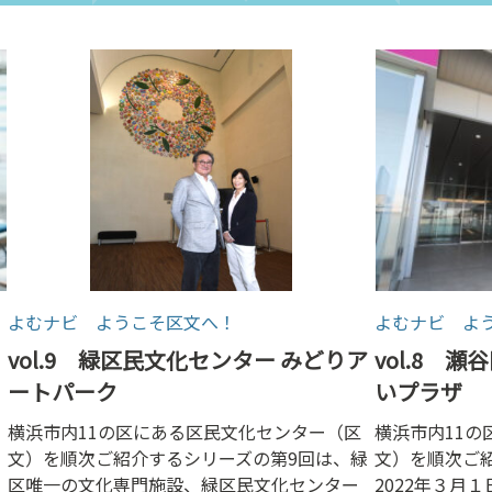
よむナビ ようこそ区文へ！
よむナビ よ
vol.9 緑区民文化センター みどりア
vol.8 
ートパーク
いプラザ
横浜市内11の区にある区民文化センター（区
横浜市内11の
文）を順次ご紹介するシリーズの第9回は、緑
文）を順次ご
区唯一の文化専門施設、緑区民文化センター
2022年３月