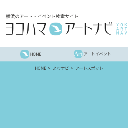
こ
の
横浜のアート・イベント検索サイト
ペ
ー
ジ
を
そ
の
アートイベント
HOME
ま
ま
HOME
よむナビ
アートスポット
読
む
他
ペ
ー
ジ
へ
の
リ