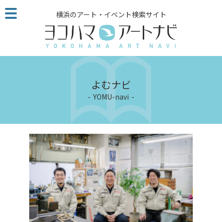
こ
横浜のアート・イベント検索サイト
の
ペ
ー
ジ
を
そ
よむナビ
の
YOMU-navi
ま
ま
読
む
他
ペ
ー
ジ
へ
の
リ