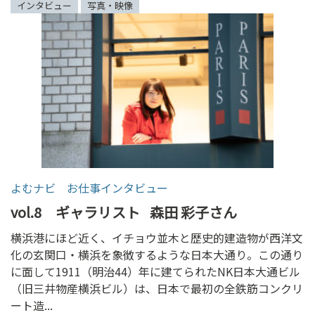
インタビュー
写真・映像
よむナビ お仕事インタビュー
vol.8 ギャラリスト
森田 彩子さん
横浜港にほど近く、イチョウ並木と歴史的建造物が西洋文
化の玄関口・横浜を象徴するような日本大通り。この通り
に面して1911（明治44）年に建てられたNK日本大通ビル
（旧三井物産横浜ビル）は、日本で最初の全鉄筋コンクリ
ート造...