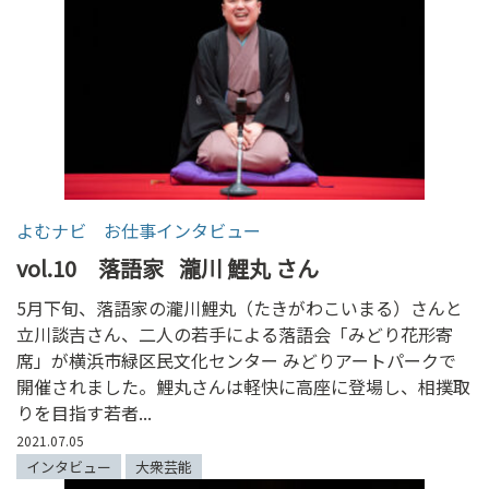
よむナビ お仕事インタビュー
vol.10 落語家
瀧川 鯉丸 さん
5月下旬、落語家の瀧川鯉丸（たきがわこいまる）さんと
立川談吉さん、二人の若手による落語会「みどり花形寄
席」が横浜市緑区民文化センター みどりアートパークで
開催されました。鯉丸さんは軽快に高座に登場し、相撲取
りを目指す若者...
2021.07.05
インタビュー
大衆芸能