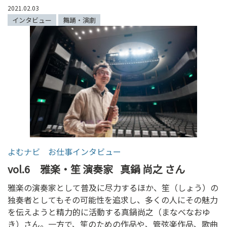
2021.02.03
インタビュー
舞踊・演劇
よむナビ お仕事インタビュー
vol.6 雅楽・笙 演奏家
真鍋 尚之 さん
雅楽の演奏家として普及に尽力するほか、笙（しょう）の
独奏者としてもその可能性を追求し、多くの人にその魅力
を伝えようと精力的に活動する真鍋尚之（まなべなおゆ
き）さん。一方で、笙のための作品や、管弦楽作品、歌曲