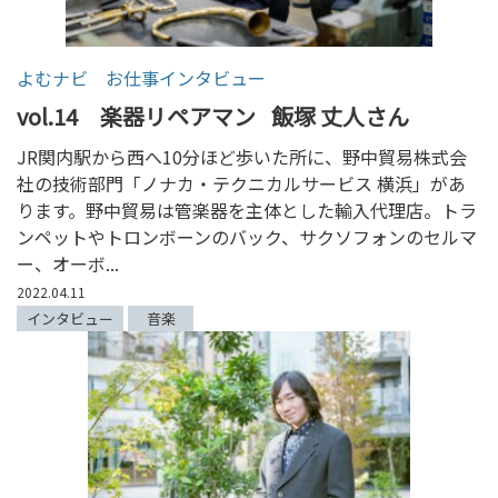
ン
ク
へ
よむナビ お仕事インタビュー
ス
vol.14 楽器リペアマン
飯塚 丈人さん
キ
ッ
JR関内駅から西へ10分ほど歩いた所に、野中貿易株式会
プ
社の技術部門「ノナカ・テクニカルサービス 横浜」があ
記
ります。野中貿易は管楽器を主体とした輸入代理店。トラ
事
ンペットやトロンボーンのバック、サクソフォンのセルマ
本
ー、オーボ...
体
2022.04.11
へ
インタビュー
音楽
ス
キ
ッ
プ