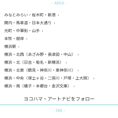
AREA
みなとみらい・桜木町・新港
関内・馬車道・日本大通り
元町・中華街・山手
本牧・根岸
横浜駅
横浜・北西（あざみ野・長津田・中山）
横浜・北（日吉・菊名・新横浜）
横浜・北東（鶴見・神奈川・東神奈川）
横浜・中央（保土ヶ谷・二俣川・戸塚・上大岡）
横浜・南（磯子・本郷台・金沢文庫）
ヨコハマ・アートナビをフォロー
SNS