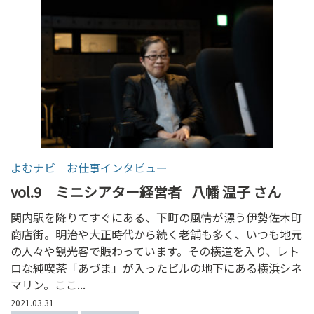
よむナビ お仕事インタビュー
vol.9 ミニシアター経営者
八幡 温子 さん
関内駅を降りてすぐにある、下町の風情が漂う伊勢佐木町
商店街。明治や大正時代から続く老舗も多く、いつも地元
の人々や観光客で賑わっています。その横道を入り、レト
ロな純喫茶「あづま」が入ったビルの地下にある横浜シネ
マリン。ここ...
2021.03.31